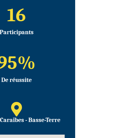
16
Participants
95
%
De réussite
Caraïbes - Basse-Terre