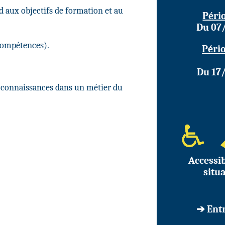
 aux objectifs de formation et au
Pério
Du 07
Compétences).
Pério
Du 17
 connaissances dans un métier du
.
Accessi
situ
➔ Entr