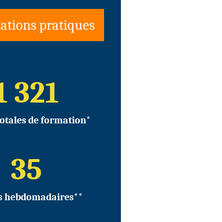
ations pratiques
1 321
otales de formation*
35
s hebdomadaires**