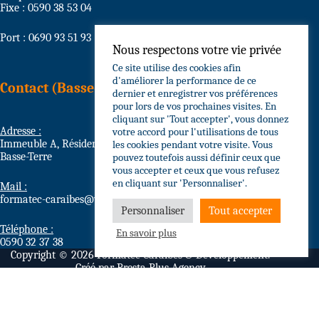
Fixe : 0590 38 53 04
Port : 0690 93 51 93
Nous respectons votre vie privée
Ce site utilise des cookies afin
d'améliorer la performance de ce
Contact (Basse-Terre)
dernier et enregistrer vos préférences
pour lors de vos prochaines visites. En
cliquant sur 'Tout accepter', vous donnez
Adresse :
votre accord pour l'utilisations de tous
Immeuble A, Résidence Grain d’Or Circonvallation, 97100
les cookies pendant votre visite. Vous
Basse-Terre
pouvez toutefois aussi définir ceux que
vous accepter et ceux que vous refusez
en cliquant sur 'Personnaliser'.
Mail :
formatec-caraibes@wanadoo.fr
Personnaliser
Tout accepter
Téléphone :
En savoir plus
0590 32 37 38
Copyright © 2026 Formatec Caraïbes & Développement.
Créé par
Presta Plus Agency