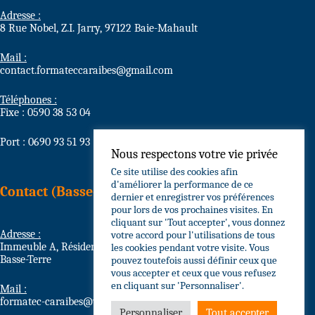
Adresse :
8 Rue Nobel, Z.I. Jarry, 97122 Baie-Mahault
Mail :
contact.formateccaraibes@gmail.com
Téléphones :
Fixe : 0590 38 53 04
Port : 0690 93 51 93
Nous respectons votre vie privée
Ce site utilise des cookies afin
d'améliorer la performance de ce
Contact (Basse-Terre)
dernier et enregistrer vos préférences
pour lors de vos prochaines visites. En
cliquant sur 'Tout accepter', vous donnez
Adresse :
votre accord pour l'utilisations de tous
Immeuble A, Résidence Grain d’Or Circonvallation, 97100
les cookies pendant votre visite. Vous
Basse-Terre
pouvez toutefois aussi définir ceux que
vous accepter et ceux que vous refusez
en cliquant sur 'Personnaliser'.
Mail :
formatec-caraibes@wanadoo.fr
Personnaliser
Tout accepter