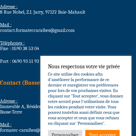
Adresse :
8 Rue Nobel, Z.I. Jarry, 97122 Baie-Mahault
Mail :
contact.formateccaraibes@gmail.com
Téléphones :
Fixe : 0590 38 53 04
Port : 0690 93 51 93
Nous respectons votre vie privée
Ce site utilise des cookies afin
d'améliorer la performance de ce
Contact (Basse-Terre)
dernier et enregistrer vos préférences
pour lors de vos prochaines visites. En
cliquant sur 'Tout accepter', vous donnez
Adresse :
votre accord pour l'utilisations de tous
Immeuble A, Résidence Grain d’Or Circonvallation, 97100
les cookies pendant votre visite. Vous
Basse-Terre
pouvez toutefois aussi définir ceux que
vous accepter et ceux que vous refusez
en cliquant sur 'Personnaliser'.
Mail :
formatec-caraibes@wanadoo.fr
Personnaliser
Tout accepter