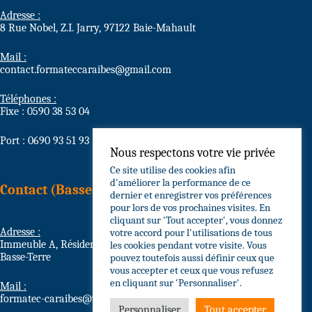
Adresse :
8 Rue Nobel, Z.I. Jarry, 97122 Baie-Mahault
Mail :
contact.formateccaraibes@gmail.com
Téléphones :
Fixe : 0590 38 53 04
Port : 0690 93 51 93
Nous respectons votre vie privée
Ce site utilise des cookies afin
d'améliorer la performance de ce
Contact (Basse-Terre)
dernier et enregistrer vos préférences
pour lors de vos prochaines visites. En
cliquant sur 'Tout accepter', vous donnez
Adresse :
votre accord pour l'utilisations de tous
Immeuble A, Résidence Grain d’Or Circonvallation, 97100
les cookies pendant votre visite. Vous
Basse-Terre
pouvez toutefois aussi définir ceux que
vous accepter et ceux que vous refusez
en cliquant sur 'Personnaliser'.
Mail :
formatec-caraibes@wanadoo.fr
Personnaliser
Tout accepter