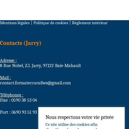
Mentions légales
|
Politique de cookies
|
Règlement intérieur
Contacts (Jarry)
Adresse :
8 Rue Nobel, Z.I. Jarry, 97122 Baie-Mahault
Mail :
contact.formateccaraibes@gmail.com
Téléphones :
Fixe : 0590 38 53 04
Port : 0690 93 51 93
Nous respectons votre vie privée
Ce site utilise des cookies afin