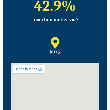
42.9
%
Insertion métier visé
Jarry