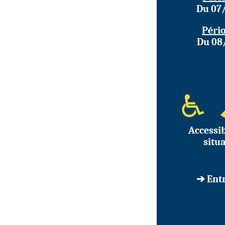
Du 07
Pério
Du 08
Accessi
situ
➔ Entr