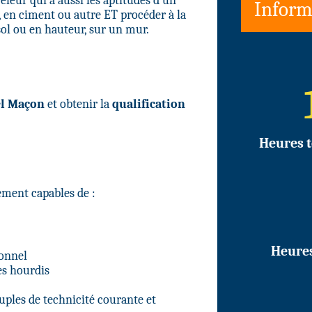
leur qui a aussi les aptitudes d’un
Inform
, en ciment ou autre ET procéder à la
sol ou en hauteur, sur un mur.
el Maçon
et obtenir la
qualification
Heures t
lement capables de :
Heure
ionnel
es hourdis
uples de technicité courante et