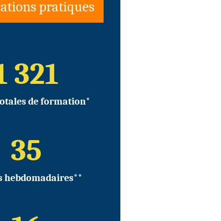
ations pratiques
1 321
otales de formation*
35
s hebdomadaires**