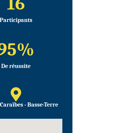
16
Participants
95
%
De réussite
Caraïbes - Basse-Terre