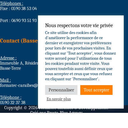
Téléphones :
Fixe : 0590 38 53 04
Port : 0690 93 51 93
Nous respectons votre vie privée
Ce site utilise des cookies afin
d'améliorer la performance de ce
Contact (Basse-Terre)
dernier et enregistrer vos préférences
pour lors de vos prochaines visites. En
cliquant sur 'Tout accepter', vous donnez
Adresse :
votre accord pour l'utilisations de tous
Immeuble A, Résidence Grain d’Or Circonvallation, 97100
les cookies pendant votre visite. Vous
Basse-Terre
pouvez toutefois aussi définir ceux que
vous accepter et ceux que vous refusez
en cliquant sur 'Personnaliser'.
Mail :
formatec-caraibes@wanadoo.fr
Personnaliser
Tout accepter
Téléphone :
En savoir plus
0590 32 37 38
Copyright © 2026 Formatec Caraïbes & Développement.
Créé par
Presta Plus Agency