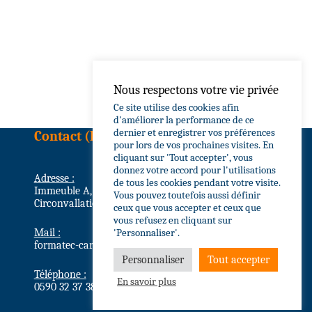
Nous respectons votre vie privée
Ce site utilise des cookies afin
d'améliorer la performance de ce
dernier et enregistrer vos préférences
Contact (Basse-Terre)
pour lors de vos prochaines visites. En
cliquant sur 'Tout accepter', vous
donnez votre accord pour l'utilisations
Adresse :
de tous les cookies pendant votre visite.
Immeuble A, Résidence Grain d’Or
Vous pouvez toutefois aussi définir
Circonvallation, 97100 Basse-Terre
ceux que vous accepter et ceux que
vous refusez en cliquant sur
'Personnaliser'.
Mail :
formatec-caraibes@wanadoo.fr
Personnaliser
Tout accepter
Téléphone :
En savoir plus
0590 32 37 38