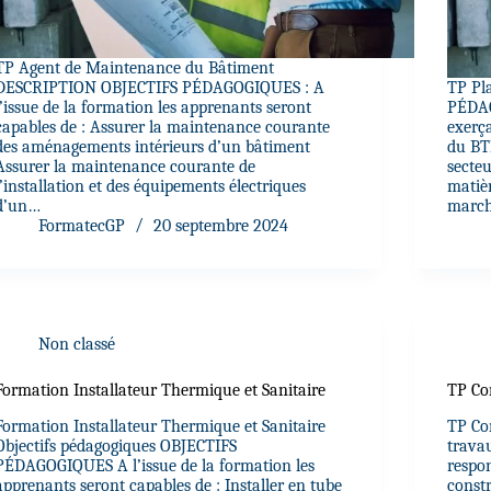
TP Agent de Maintenance du Bâtiment
DESCRIPTION OBJECTIFS PÉDAGOGIQUES : A
TP Pl
l’issue de la formation les apprenants seront
PÉDAG
capables de : Assurer la maintenance courante
exerça
des aménagements intérieurs d’un bâtiment
du BT
Assurer la maintenance courante de
secte
l’installation et des équipements électriques
matièr
d’un…
marc
FormatecGP
20 septembre 2024
Non classé
Formation Installateur Thermique et Sanitaire
TP Co
Formation Installateur Thermique et Sanitaire
TP Co
Objectifs pédagogiques OBJECTIFS
trava
PÉDAGOGIQUES A l’issue de la formation les
respo
apprenants seront capables de : Installer en tube
constr