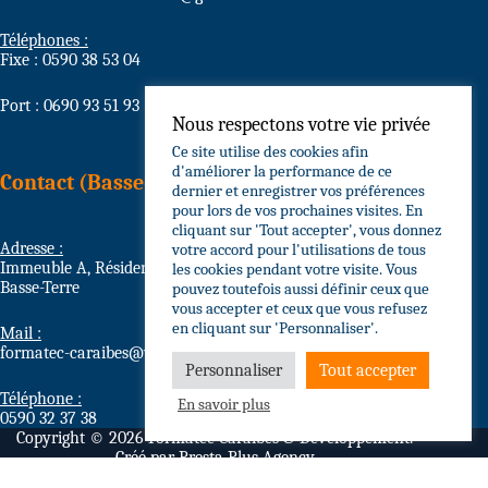
Téléphones :
Fixe : 0590 38 53 04
Port : 0690 93 51 93
Nous respectons votre vie privée
Ce site utilise des cookies afin
d'améliorer la performance de ce
Contact (Basse-Terre)
dernier et enregistrer vos préférences
pour lors de vos prochaines visites. En
cliquant sur 'Tout accepter', vous donnez
Adresse :
votre accord pour l'utilisations de tous
Immeuble A, Résidence Grain d’Or Circonvallation, 97100
les cookies pendant votre visite. Vous
Basse-Terre
pouvez toutefois aussi définir ceux que
vous accepter et ceux que vous refusez
en cliquant sur 'Personnaliser'.
Mail :
formatec-caraibes@wanadoo.fr
Personnaliser
Tout accepter
Téléphone :
En savoir plus
0590 32 37 38
Copyright © 2026 Formatec Caraïbes & Développement.
Créé par
Presta Plus Agency