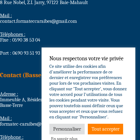
8 Rue Nobel, Z.I. Jarry, 97122 Baie-Mahault
Mail :
contact.formateccaraibes@gmail.com
Téléphones :
Fixe : 0590 38 53 04
Port : 0690 93 51 93
Nous respectons votre vie privée
Ce site utilise des cookies afin
d'améliorer la performance de ce
Contact (Basse-Terre)
dernier et enregistrer vos préférences
pour lors de vos prochaines visites. En
cliquant sur 'Tout accepter', vous donnez
Adresse :
votre accord pour l'utilisations de tous
Immeuble A, Résidence Grain d’Or Circonvallation, 97100
les cookies pendant votre visite. Vous
Basse-Terre
pouvez toutefois aussi définir ceux que
vous accepter et ceux que vous refusez
en cliquant sur 'Personnaliser'.
Mail :
formatec-caraibes@wanadoo.fr
Personnaliser
Tout accepter
Téléphone :
En savoir plus