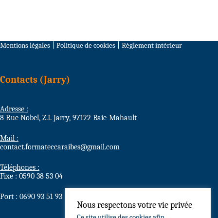
Mentions légales
|
Politique de cookies
|
Règlement intérieur
Contacts (Jarry)
Adresse :
8 Rue Nobel, Z.I. Jarry, 97122 Baie-Mahault
Mail :
contact.formateccaraibes@gmail.com
Téléphones :
Fixe : 0590 38 53 04
Port : 0690 93 51 93
Nous respectons votre vie privée
Ce site utilise des cookies afin